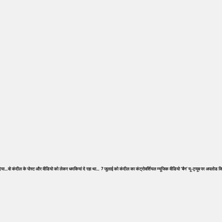
दिया…वो कंदील के पोस्ट और वीडियो को लेकर धमकियां दे रहा था… 7 जुलाई को कंदील का कंट्रोवर्शियल म्यूजिक वीडियो ‘बैन’ यू-ट्यूब पर अपलोड