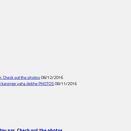
r. Check out the photos
08/12/2016
n nai karenge yaha dekhe PHOTOS
08/11/2016
day par. Check out the photos