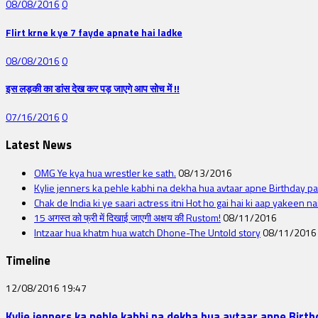
08/08/2016
0
Flirt krne k ye 7 fayde apnate hai ladke
08/08/2016
0
इस लड़की का डांस देख कर पड़ जाएगे आप सोच में !!
07/16/2016
0
Latest News
OMG Ye kya hua wrestler ke sath.
08/13/2016
Kylie jenners ka pehle kabhi na dekha hua avtaar apne Birthday pa
Chak de India ki ye saari actress itni Hot ho gai hai ki aap yakee
15 अगस्त को फ्री में दिखाई जाएगी अक्षय की Rustom!
08/11/2016
Intzaar hua khatm hua watch Dhone-The Untold story
08/11/2016
Timeline
12/08/2016
19:47
Kylie jenners ka pehle kabhi na dekha hua avtaar apne Birth