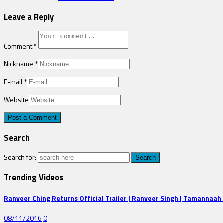
Leave a Reply
Comment
*
Nickname
*
E-mail
*
Website
Search
Search for:
Trending Videos
Ranveer Ching Returns Official Trailer | Ranveer Singh | Tamannaah 
08/11/2016
0